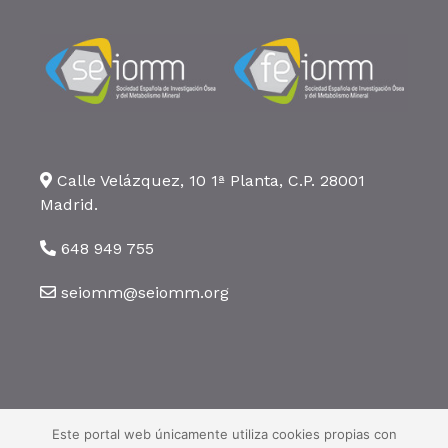
Calle Velázquez, 10 1ª Planta, C.P. 28001
Madrid.
648 949 755
seiomm@seiomm.org
©2026 SEIOMM. Todos los derechos reservados ·
Aviso legal
·
Política
de privacidad
·
Política de cookies
Este portal web únicamente utiliza cookies propias con