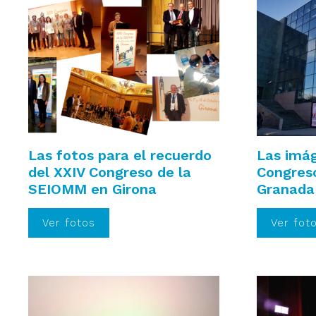
Las fotos para el recuerdo
Las imág
del XXIV Congreso de la
Congres
SEIOMM en Girona
Granada
Ver fotos
Ver fot