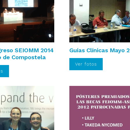
greso SEIOMM 2014
Guías Clínicas Mayo 
o de Compostela
Ver fotos
os