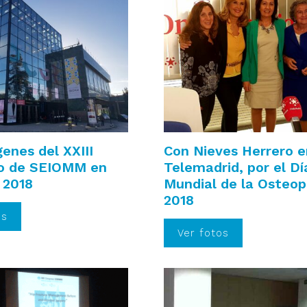
enes del XXIII
Con Nieves Herrero e
o de SEIOMM en
Telemadrid, por el Dí
 2018
Mundial de la Osteop
2018
os
Ver fotos