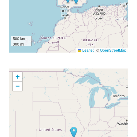
500 km
300 mi
Leaflet
|
©
OpenStreetMap
+
−