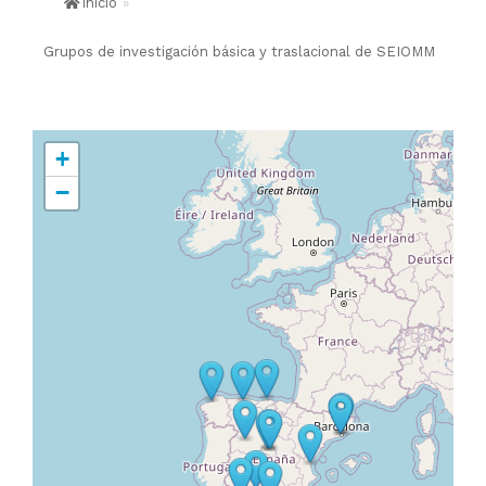
Inicio
»
Grupos de investigación básica y traslacional de SEIOMM
+
−