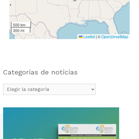
500 km
300 mi
Leaflet
|
©
OpenStreetMap
Categorías de noticias
Categorías
de
noticias