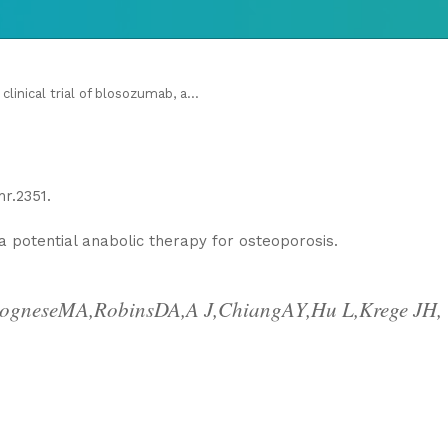
linical trial of blosozumab, a...
mr.2351.
 potential anabolic therapy for osteoporosis.
logneseMA,RobinsDA,A J,ChiangAY,Hu L,Krege JH,