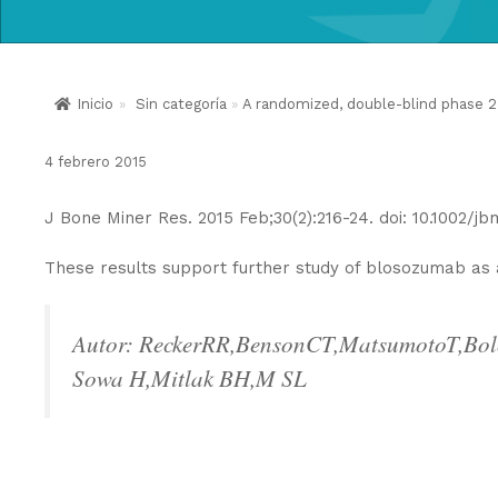
Inicio
»
Sin categoría
»
A randomized, double-blind phase 2 c
4 febrero 2015
J Bone Miner Res. 2015 Feb;30(2):216-24. doi: 10.1002/jb
These results support further study of blosozumab as a
Autor: ReckerRR,BensonCT,MatsumotoT,Bo
Sowa H,Mitlak BH,M SL