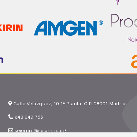
Calle Velázquez, 10 1ª Planta, C.P. 28001 Madrid.
648 949 755
seiomm@seiomm.org