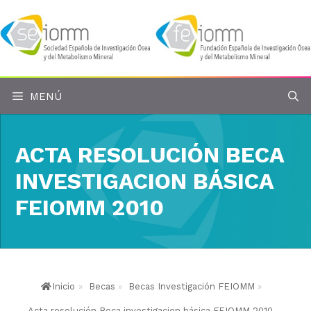
Saltar
al
contenido
MENÚ
ACTA RESOLUCIÓN BECA
INVESTIGACION BÁSICA
FEIOMM 2010
Inicio
»
Becas
»
Becas Investigación FEIOMM
»
Acta resolución Beca investigacion básica FEIOMM 2010