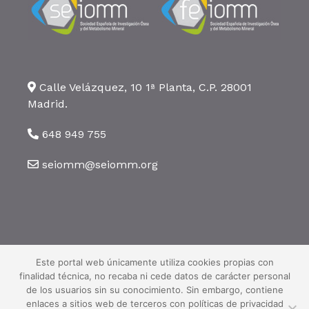
Calle Velázquez, 10 1ª Planta, C.P. 28001
Madrid.
648 949 755
seiomm@seiomm.org
©2026 SEIOMM. Todos los derechos reservados ·
Aviso legal
·
Política
de privacidad
·
Política de cookies
Este portal web únicamente utiliza cookies propias con
finalidad técnica, no recaba ni cede datos de carácter personal
de los usuarios sin su conocimiento. Sin embargo, contiene
enlaces a sitios web de terceros con políticas de privacidad