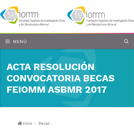
Saltar
al
contenido
MENÚ
ACTA RESOLUCIÓN
CONVOCATORIA BECAS
FEIOMM ASBMR 2017
Inicio
»
Becas
»