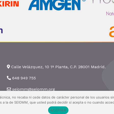
Calle Velázquez, 10 1ª Planta, C.P. 28001 Madrid.
648 949 755
seiomm@seiomm.org
técnica, no recaba ni cede datos de carácter personal de los usuarios 
nas a la de SEIOMM, que usted podrá decidir si acepta o no cuando acced
ACEPTAR
 Todos los derechos reservados ·
Aviso legal
·
Política de privacidad
·
Pol