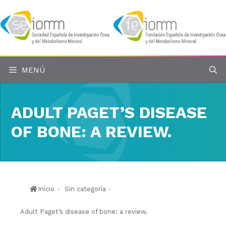
Saltar
al
contenido
MENÚ
ADULT PAGET’S DISEASE
OF BONE: A REVIEW.
Inicio
»
Sin categoría
»
Adult Paget’s disease of bone: a review.