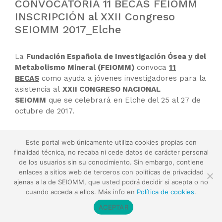
CONVOCATORIA 11 BECAS FEIOMM
INSCRIPCIÓN al XXII Congreso
SEIOMM 2017_Elche
La
Fundación Española
de Investigación Ósea y del
Metabolismo Mineral (FEIOMM)
convoca
11
BECAS
como ayuda a jóvenes investigadores para la
asistencia al
XXII CONGRESO NACIONAL
SEIOMM
que se celebrará en Elche del 25 al 27 de
octubre de 2017.
Bases de la convocatoria, disponibles aquí.
Este portal web únicamente utiliza cookies propias con
finalidad técnica, no recaba ni cede datos de carácter personal
Leer más
de los usuarios sin su conocimiento. Sin embargo, contiene
enlaces a sitios web de terceros con políticas de privacidad
ajenas a la de SEIOMM, que usted podrá decidir si acepta o no
cuando acceda a ellos. Más info en
Política de cookies
.
ACEPTAR