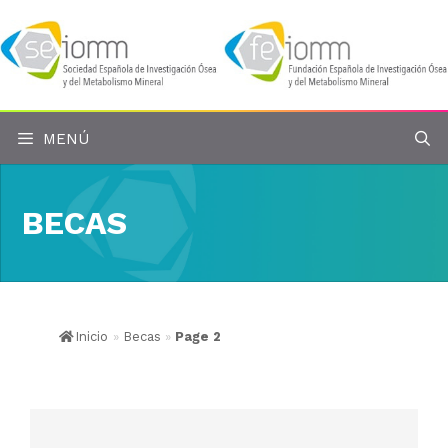
Saltar
al
contenido
MENÚ
BECAS
Inicio
»
Becas
»
Page 2