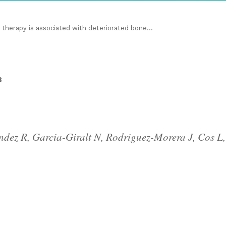
 therapy is associated with deteriorated bone...
8
dez R, Garcia-Giralt N, Rodriguez-Morera J, Cos L,