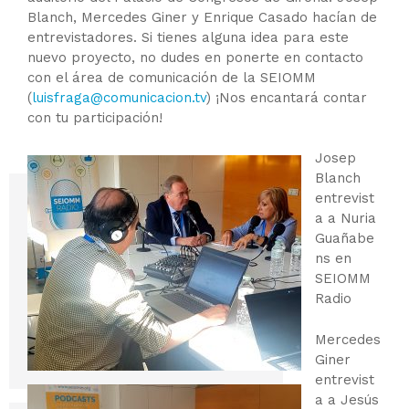
Blanch, Mercedes Giner y Enrique Casado hacían de
entrevistadores. Si tienes alguna idea para este
nuevo proyecto, no dudes en ponerte en contacto
con el área de comunicación de la SEIOMM
(
luisfraga@comunicacion.tv
) ¡Nos encantará contar
con tu participación!
Josep
Blanch
entrevist
a a Nuria
Guañabe
ns en
SEIOMM
Radio
Mercedes
Giner
entrevist
a a Jesús