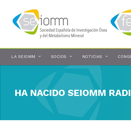
Saltar
al
contenido
LA SEIOMM
SOCIOS
NOTICIAS
CONG
HA NACIDO SEIOMM RAD