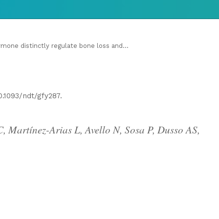
one distinctly regulate bone loss and...
0.1093/ndt/gfy287.
, Martínez-Arias L, Avello N, Sosa P, Dusso AS,