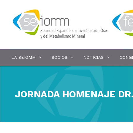
Saltar
al
contenido
LA SEIOMM
SOCIOS
NOTICIAS
CONG
JORNADA HOMENAJE DR.