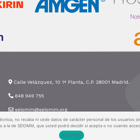
Calle Velázquez, 10 1ª Planta, C.P. 28001 Madrid.
648 949 755
seiomm@seiomm.org
técnica, no recaba ni cede datos de carácter personal de los usuarios 
nas a la de SEIOMM, que usted podrá decidir si acepta o no cuando acced
ACEPTAR
 Todos los derechos reservados ·
Aviso legal
·
Política de privacidad
·
Pol