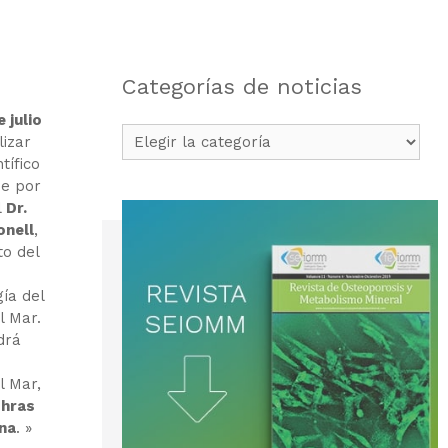
Categorías de noticias
e julio
Categorías
lizar
de
tífico
noticias
e por
l
Dr.
onell
,
to del
ía del
l Mar.
drá
el Mar,
 hras
na
. »