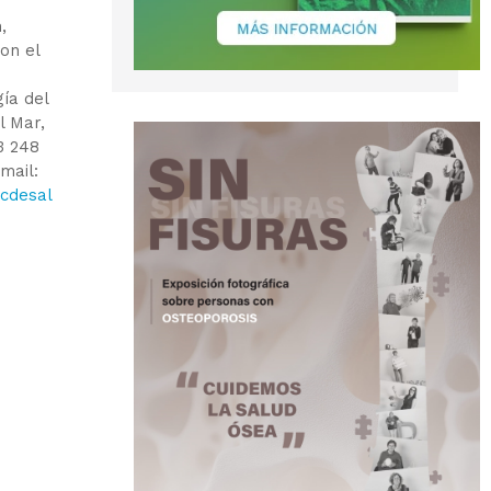
,
on el
ía del
l Mar,
3 248
mail:
cdesal