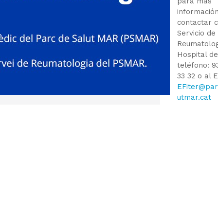
para más
información
contactar c
Servicio de
Reumatolog
Hospital de
teléfono: 9
33 32 o al E
EFiter@par
utmar.cat