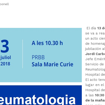
bonell
El día
13 d
se va a rea
un acto cien
de homenaj
jubilación a
Jordi Carb
Jefe Eméri
Servicio de
Reumatolog
Hospital de
El acto ten
lugar en el
Hospital d
a las
10:30
de la maña