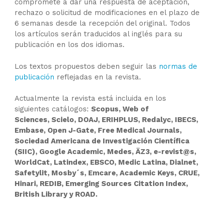
compromete a dar una respuesta de aceptación,
rechazo o solicitud de modificaciones en el plazo de
6 semanas desde la recepción del original. Todos
los artículos serán traducidos al inglés para su
publicación en los dos idiomas.
Los textos propuestos deben seguir las
normas de
publicación
reflejadas en la revista.
Actualmente la revista está incluida en los
siguientes catálogos:
Scopus
, Web
of
Sciences
, Scielo, DOAJ, ERIHPLUS, Redalyc, IBECS,
Embase
, Open J-Gate, Free Medical
Journals
,
Sociedad Americana de Investigación Científica
(SIIC), Google
Academic
, Medes, ÄZ3,
e-revist@s
,
WorldCat
,
Latindex
, EBSCO,
Medic
Latina, Dialnet,
Safetylit
,
Mosby´s
,
Emcare
,
Academic
Keys
, CRUE,
Hinari
, REDIB,
Emerging
Sources
Citation
Index
,
British Library y ROAD.