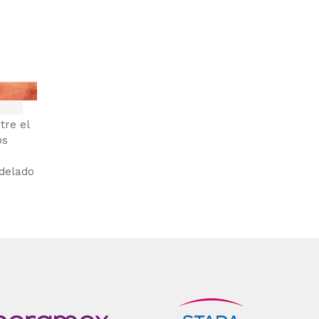
tre el
os
odelado