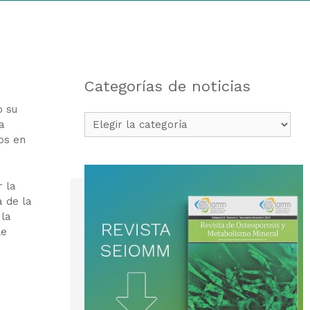
Categorías de noticias
o su
Categorías
a
de
ios en
noticias
r la
a de la
 la
le