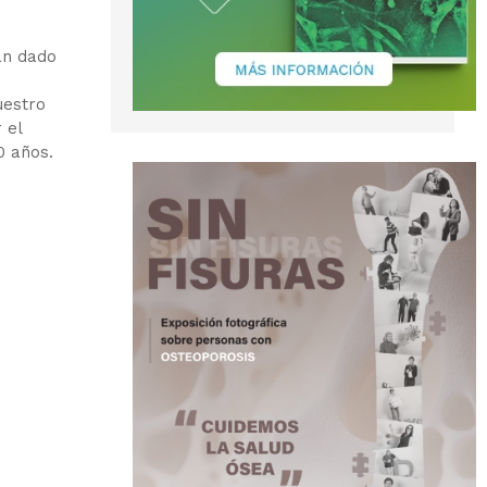
án dado
uestro
 el
0 años.