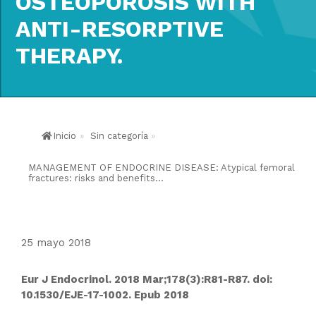
OSTEOPOROSIS WITH
ANTI-RESORPTIVE
THERAPY.
Inicio
»
Sin categoría
»
MANAGEMENT OF ENDOCRINE DISEASE: Atypical femoral
fractures: risks and benefits...
25 mayo 2018
Eur J Endocrinol. 2018 Mar;178(3):R81-R87. doi:
10.1530/EJE-17-1002. Epub 2018