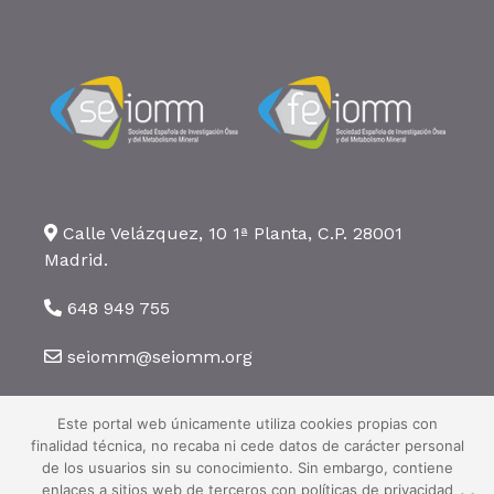
Calle Velázquez, 10 1ª Planta, C.P. 28001
Madrid.
648 949 755
seiomm@seiomm.org
Este portal web únicamente utiliza cookies propias con
finalidad técnica, no recaba ni cede datos de carácter personal
de los usuarios sin su conocimiento. Sin embargo, contiene
enlaces a sitios web de terceros con políticas de privacidad
©2026 SEIOMM. Todos los derechos reservados ·
Aviso legal
·
Política