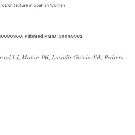
croarchitecture in Spanish Women
0/nu10080968. PubMed PMID: 30049982
Corral LJ, Moran JM, Lavado-Garcia JM,
Pedrera-