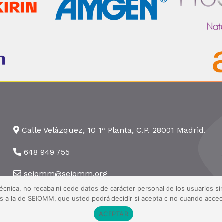
Calle Velázquez, 10 1ª Planta, C.P. 28001 Madrid.
648 949 755
seiomm@seiomm.org
técnica, no recaba ni cede datos de carácter personal de los usuarios 
nas a la de SEIOMM, que usted podrá decidir si acepta o no cuando acced
ACEPTAR
 Todos los derechos reservados ·
Aviso legal
·
Política de privacidad
·
Pol