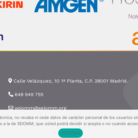
Calle Velázquez, 10 1ª Planta, C.P. 28001 Madrid.
648 949 755
seiomm@seiomm.org
técnica, no recaba ni cede datos de carácter personal de los usuarios 
nas a la de SEIOMM, que usted podrá decidir si acepta o no cuando acced
ACEPTAR
 Todos los derechos reservados ·
Aviso legal
·
Política de privacidad
·
Pol