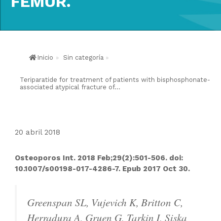
FEMUR.
Inicio
»
Sin categoría
»
Teriparatide for treatment of patients with bisphosphonate-
associated atypical fracture of...
20 abril 2018
Osteoporos Int. 2018 Feb;29(2):501-506. doi:
10.1007/s00198-017-4286-7. Epub 2017 Oct 30.
Greenspan SL, Vujevich K, Britton C,
Herradura A, Gruen G, Tarkin I, Siska