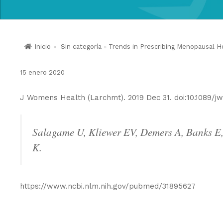
Inicio
»
Sin categoría
»
Trends in Prescribing Menopausal H
15 enero 2020
J Womens Health (Larchmt). 2019 Dec 31. doi:10.1089/jw
Salagame U, Kliewer EV, Demers A, Banks E, 
K.
https://www.ncbi.nlm.nih.gov/pubmed/31895627