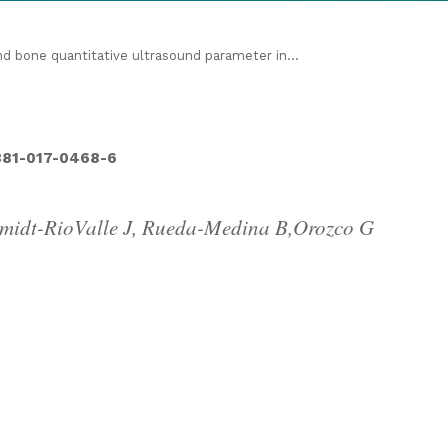
d bone quantitative ultrasound parameter in...
2881-017-0468-6
chmidt-RioValle J, Rueda-Medina B,Orozco G