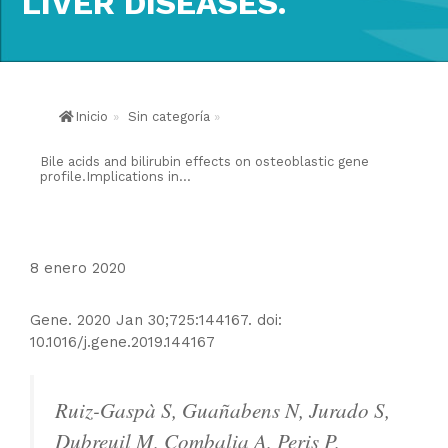
LIVER DISEASES.
Inicio
»
Sin categoría
»
Bile acids and bilirubin effects on osteoblastic gene
profile.Implications in...
8 enero 2020
Gene. 2020 Jan 30;725:144167. doi:
10.1016/j.gene.2019.144167
Ruiz-Gaspà S, Guañabens N, Jurado S,
Dubreuil M, Combalia A, Peris P,