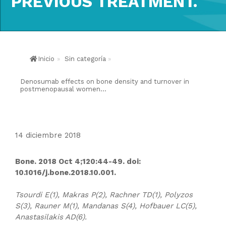
PREVIOUS TREATMENT.
Inicio
»
Sin categoría
»
Denosumab effects on bone density and turnover in
postmenopausal women...
14 diciembre 2018
Bone. 2018 Oct 4;120:44-49. doi:
10.1016/j.bone.2018.10.001.
Tsourdi E(1), Makras P(2), Rachner TD(1), Polyzos
S(3), Rauner M(1), Mandanas S(4), Hofbauer LC(5),
Anastasilakis AD(6).