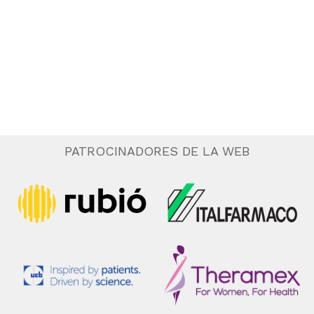
.
e
n
t
o
PATROCINADORES DE LA WEB