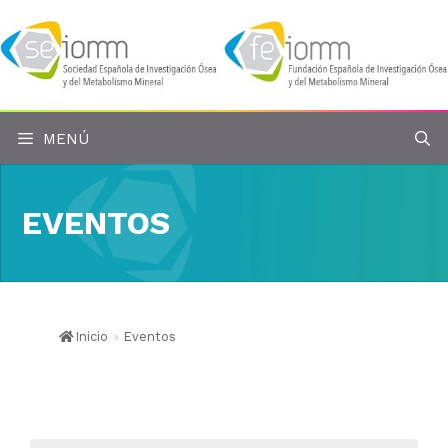
Saltar
al
contenido
MENÚ
EVENTOS
Inicio
»
Eventos