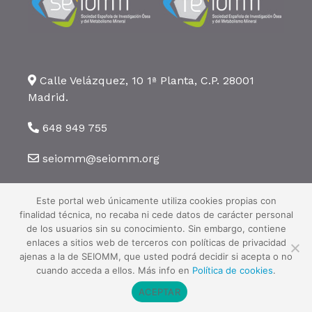
Calle Velázquez, 10 1ª Planta, C.P. 28001
Madrid.
648 949 755
seiomm@seiomm.org
Este portal web únicamente utiliza cookies propias con
finalidad técnica, no recaba ni cede datos de carácter personal
de los usuarios sin su conocimiento. Sin embargo, contiene
enlaces a sitios web de terceros con políticas de privacidad
©2026 SEIOMM. Todos los derechos reservados ·
Aviso legal
·
Política
ajenas a la de SEIOMM, que usted podrá decidir si acepta o no
de privacidad
·
Política de cookies
cuando acceda a ellos. Más info en
Política de cookies
.
ACEPTAR