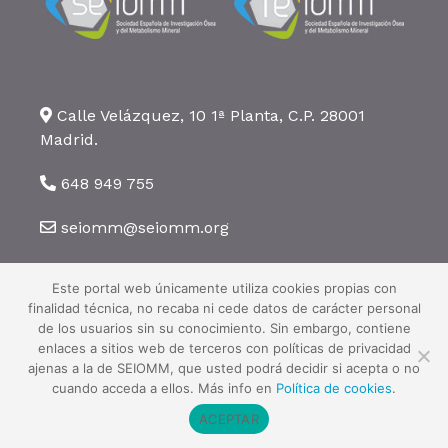
Calle Velázquez, 10 1ª Planta, C.P. 28001
Madrid.
648 949 755
seiomm@seiomm.org
Este portal web únicamente utiliza cookies propias con
finalidad técnica, no recaba ni cede datos de carácter personal
de los usuarios sin su conocimiento. Sin embargo, contiene
enlaces a sitios web de terceros con políticas de privacidad
©2026 SEIOMM. Todos los derechos reservados ·
Aviso legal
·
Política
ajenas a la de SEIOMM, que usted podrá decidir si acepta o no
de privacidad
·
Política de cookies
cuando acceda a ellos. Más info en
Política de cookies
.
ACEPTAR