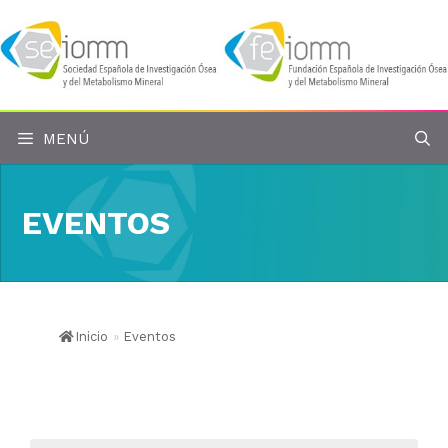
Saltar
al
contenido
MENÚ
EVENTOS
Inicio
»
Eventos