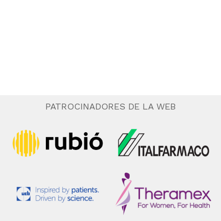
.
e
n
t
o
PATROCINADORES DE LA WEB