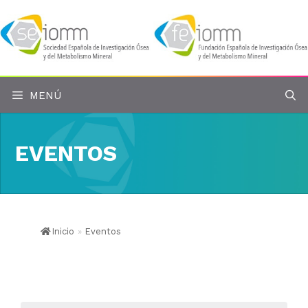
Saltar
al
contenido
MENÚ
EVENTOS
Inicio
»
Eventos