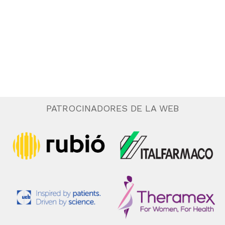
.
e
n
t
o
PATROCINADORES DE LA WEB