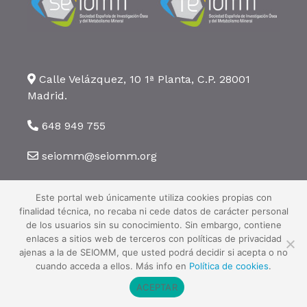
Calle Velázquez, 10 1ª Planta, C.P. 28001
Madrid.
648 949 755
seiomm@seiomm.org
Este portal web únicamente utiliza cookies propias con
finalidad técnica, no recaba ni cede datos de carácter personal
de los usuarios sin su conocimiento. Sin embargo, contiene
enlaces a sitios web de terceros con políticas de privacidad
©2026 SEIOMM. Todos los derechos reservados ·
Aviso legal
·
Política
ajenas a la de SEIOMM, que usted podrá decidir si acepta o no
de privacidad
·
Política de cookies
cuando acceda a ellos. Más info en
Política de cookies
.
ACEPTAR