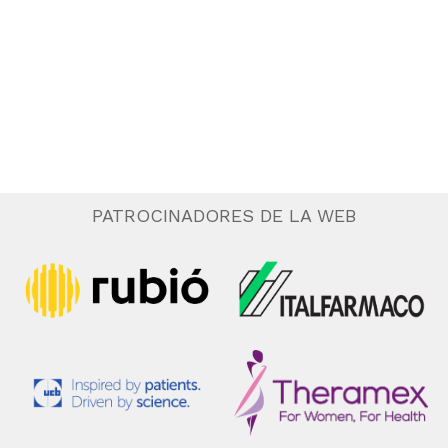
.
e
n
t
o
PATROCINADORES DE LA WEB