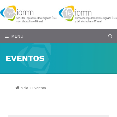
Saltar
al
contenido
MENÚ
EVENTOS
Inicio
»
Eventos