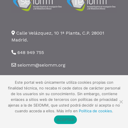
Calle Velázquez, 10 1ª Planta, C.P. 28001
Madrid.
648 949 755
seiomm@seiomm.org
Este portal web únicamente utiliza cookies propias con
finalidad técnica, no recaba ni cede datos de carácter personal
de los usuarios sin su conocimiento. Sin embargo, contiene
enlaces a sitios web de terceros con políticas de privacidad
©2026 SEIOMM. Todos los derechos reservados ·
Aviso legal
·
Política
ajenas a la de SEIOMM, que usted podrá decidir si acepta o no
de privacidad
·
Política de cookies
cuando acceda a ellos. Más info en
Política de cookies
.
ACEPTAR