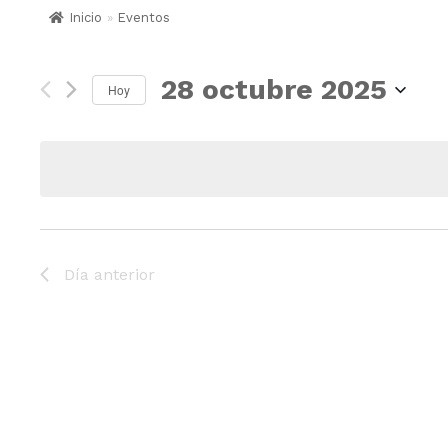
Inicio
»
Eventos
28 octubre 2025
Hoy
S
e
l
e
c
c
i
o
Día anterior
n
a
r
f
e
c
h