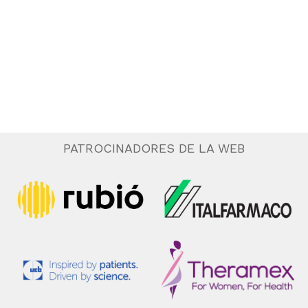
.
e
n
t
o
PATROCINADORES DE LA WEB