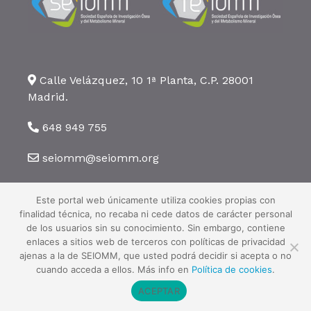
Calle Velázquez, 10 1ª Planta, C.P. 28001
Madrid.
648 949 755
seiomm@seiomm.org
Este portal web únicamente utiliza cookies propias con
finalidad técnica, no recaba ni cede datos de carácter personal
de los usuarios sin su conocimiento. Sin embargo, contiene
enlaces a sitios web de terceros con políticas de privacidad
©2026 SEIOMM. Todos los derechos reservados ·
Aviso legal
·
Política
ajenas a la de SEIOMM, que usted podrá decidir si acepta o no
de privacidad
·
Política de cookies
cuando acceda a ellos. Más info en
Política de cookies
.
ACEPTAR