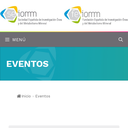
Saltar
al
contenido
MENÚ
EVENTOS
Inicio
»
Eventos