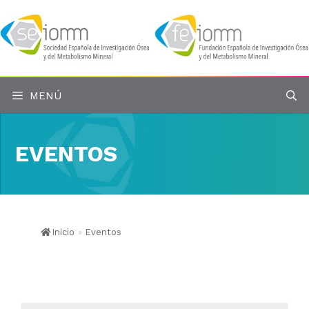
Saltar
al
contenido
MENÚ
EVENTOS
Inicio
»
Eventos