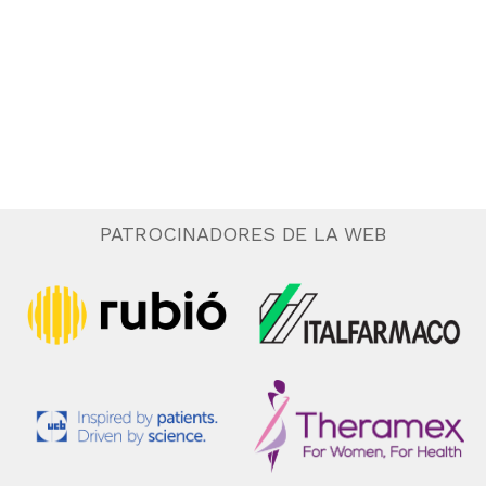
.
e
n
t
o
PATROCINADORES DE LA WEB