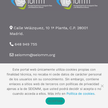
Calle Velázquez, 10 1ª Planta, C.P. 28001
Madrid.
648 949 755
seiomm@seiomm.org
Este portal web únicamente utiliza cookies propias con
finalidad técnica, no recaba ni cede datos de carácter personal
de los usuarios sin su conocimiento. Sin embargo, contiene
enlaces a sitios web de terceros con políticas de privacidad
©2026 SEIOMM. Todos los derechos reservados ·
Aviso legal
·
Política
ajenas a la de SEIOMM, que usted podrá decidir si acepta o no
de privacidad
·
Política de cookies
cuando acceda a ellos. Más info en
Política de cookies
.
ACEPTAR