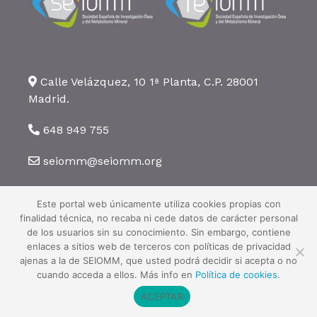
Calle Velázquez, 10 1ª Planta, C.P. 28001
Madrid.
648 949 755
seiomm@seiomm.org
Este portal web únicamente utiliza cookies propias con
finalidad técnica, no recaba ni cede datos de carácter personal
de los usuarios sin su conocimiento. Sin embargo, contiene
enlaces a sitios web de terceros con políticas de privacidad
©2026 SEIOMM. Todos los derechos reservados ·
Aviso legal
·
Política
ajenas a la de SEIOMM, que usted podrá decidir si acepta o no
de privacidad
·
Política de cookies
cuando acceda a ellos. Más info en
Política de cookies
.
ACEPTAR