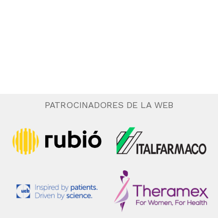
.
e
n
t
o
PATROCINADORES DE LA WEB