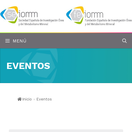
Saltar
al
contenido
MENÚ
EVENTOS
Inicio
»
Eventos