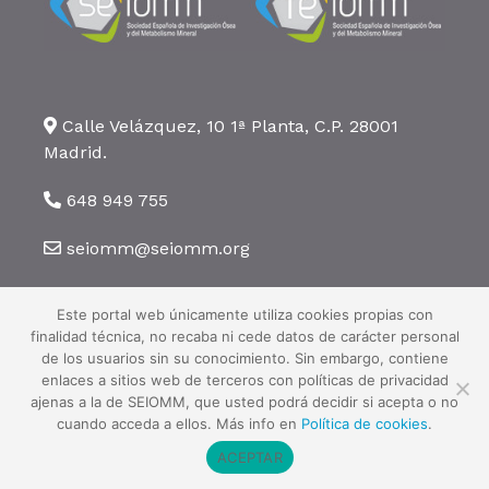
Calle Velázquez, 10 1ª Planta, C.P. 28001
Madrid.
648 949 755
seiomm@seiomm.org
Este portal web únicamente utiliza cookies propias con
finalidad técnica, no recaba ni cede datos de carácter personal
de los usuarios sin su conocimiento. Sin embargo, contiene
enlaces a sitios web de terceros con políticas de privacidad
©2026 SEIOMM. Todos los derechos reservados ·
Aviso legal
·
Política
ajenas a la de SEIOMM, que usted podrá decidir si acepta o no
de privacidad
·
Política de cookies
cuando acceda a ellos. Más info en
Política de cookies
.
ACEPTAR