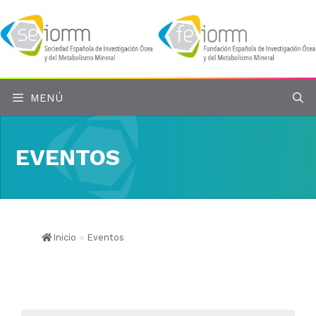
Saltar
al
contenido
MENÚ
EVENTOS
Inicio
»
Eventos