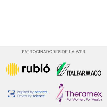
.
e
n
t
o
PATROCINADORES DE LA WEB