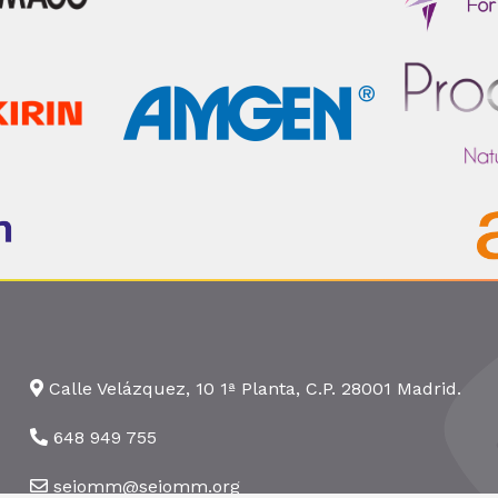
Calle Velázquez, 10 1ª Planta, C.P. 28001 Madrid.
648 949 755
seiomm@seiomm.org