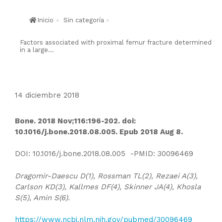
Inicio
»
Sin categoría
»
Factors associated with proximal femur fracture determined
in a large...
14 diciembre 2018
Bone. 2018 Nov;116:196-202. doi:
10.1016/j.bone.2018.08.005. Epub 2018 Aug 8.
DOI: 10.1016/j.bone.2018.08.005 -PMID: 30096469
Dragomir-Daescu D(1), Rossman TL(2), Rezaei A(3),
Carlson KD(3), Kallmes DF(4), Skinner JA(4), Khosla
S(5), Amin S(6).
https://www.ncbi.nlm.nih.gov/pubmed/30096469