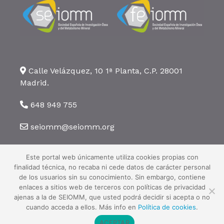
Calle Velázquez, 10 1ª Planta, C.P. 28001
Madrid.
648 949 755
seiomm@seiomm.org
Este portal web únicamente utiliza cookies propias con
finalidad técnica, no recaba ni cede datos de carácter personal
de los usuarios sin su conocimiento. Sin embargo, contiene
enlaces a sitios web de terceros con políticas de privacidad
©2026 SEIOMM. Todos los derechos reservados ·
Aviso legal
·
Política
ajenas a la de SEIOMM, que usted podrá decidir si acepta o no
de privacidad
·
Política de cookies
cuando acceda a ellos. Más info en
Política de cookies
.
ACEPTAR