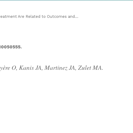
 Treatment Are Related to Outcomes and...
u10050555.
yère O, Kanis JA, Martinez JA, Zulet MA.