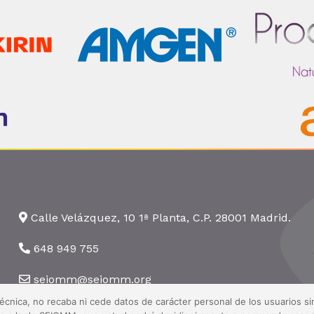
Calle Velázquez, 10 1ª Planta, C.P. 28001 Madrid.
648 949 755
seiomm@seiomm.org
técnica, no recaba ni cede datos de carácter personal de los usuarios 