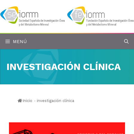
Saltar
al
contenido
MENÚ
INVESTIGACIÓN CLÍNICA
Inicio
»
investigación clínica