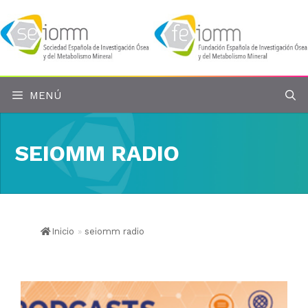
Saltar
al
contenido
MENÚ
SEIOMM RADIO
Inicio
»
seiomm radio