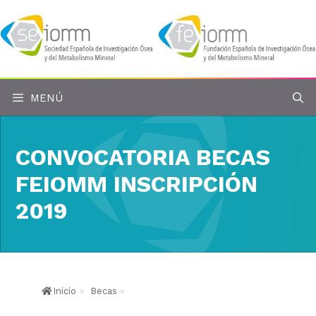
Saltar
al
contenido
MENÚ
CONVOCATORIA BECAS
FEIOMM INSCRIPCIÓN
2019
Inicio
»
Becas
»