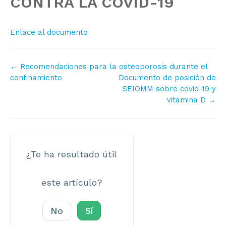
CONTRA LA COVID-19
Enlace al documento
Navegación
← Recomendaciones para la osteoporosis durante el
de
confinamiento
Documento de posición de
SEIOMM sobre covid-19 y
documentos
vitamina D →
¿Te ha resultado útil
este artículo?
No
Sí