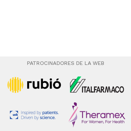
.
e
n
t
o
PATROCINADORES DE LA WEB