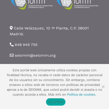
Calle Velázquez, 10 1ª Planta, C.P. 28001
Madrid.
648 949 755
seiomm@seiomm.org
Este portal web únicamente utiliza cookies propias con
finalidad técnica, no recaba ni cede datos de carácter personal
de los usuarios sin su conocimiento. Sin embargo, contiene
enlaces a sitios web de terceros con políticas de privacidad
©2026 SEIOMM. Todos los derechos reservados ·
Aviso legal
·
Política
ajenas a la de SEIOMM, que usted podrá decidir si acepta o no
de privacidad
·
Política de cookies
cuando acceda a ellos. Más info en
Política de cookies
.
ACEPTAR