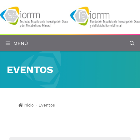
Saltar
al
contenido
MENÚ
EVENTOS
Inicio
»
Eventos