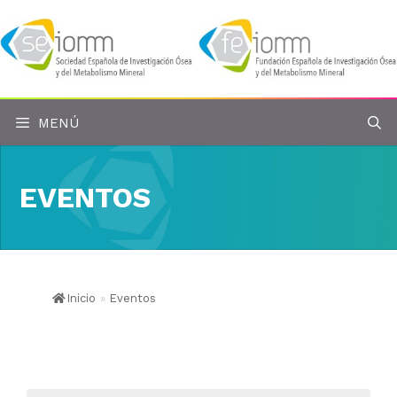
Saltar
al
contenido
MENÚ
EVENTOS
Inicio
»
Eventos