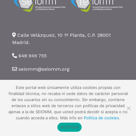
Calle Velázquez, 10 1ª Planta, C.P. 28001
Madrid.
648 949 755
seiomm@seiomm.org
Este portal web únicamente utiliza cookies propias con
finalidad técnica, no recaba ni cede datos de carácter personal
de los usuarios sin su conocimiento. Sin embargo, contiene
enlaces a sitios web de terceros con políticas de privacidad
©2026 SEIOMM. Todos los derechos reservados ·
Aviso legal
·
Política
ajenas a la de SEIOMM, que usted podrá decidir si acepta o no
de privacidad
·
Política de cookies
cuando acceda a ellos. Más info en
Política de cookies
.
ACEPTAR