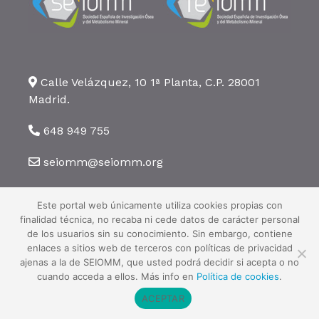
Calle Velázquez, 10 1ª Planta, C.P. 28001
Madrid.
648 949 755
seiomm@seiomm.org
Este portal web únicamente utiliza cookies propias con
finalidad técnica, no recaba ni cede datos de carácter personal
de los usuarios sin su conocimiento. Sin embargo, contiene
enlaces a sitios web de terceros con políticas de privacidad
©2026 SEIOMM. Todos los derechos reservados ·
Aviso legal
·
Política
ajenas a la de SEIOMM, que usted podrá decidir si acepta o no
de privacidad
·
Política de cookies
cuando acceda a ellos. Más info en
Política de cookies
.
ACEPTAR