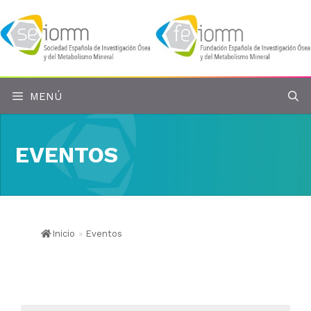
Saltar
al
contenido
MENÚ
EVENTOS
Inicio
»
Eventos