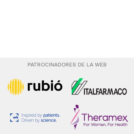
.
e
n
t
o
PATROCINADORES DE LA WEB