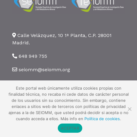
Calle Velázquez, 10 1ª Planta, C.P. 28001
Madrid.
648 949 755
seiomm@seiomm.org
Este portal web únicamente utiliza cookies propias con
finalidad técnica, no recaba ni cede datos de carácter personal
de los usuarios sin su conocimiento. Sin embargo, contiene
enlaces a sitios web de terceros con políticas de privacidad
©2026 SEIOMM. Todos los derechos reservados ·
Aviso legal
·
Política
ajenas a la de SEIOMM, que usted podrá decidir si acepta o no
de privacidad
·
Política de cookies
cuando acceda a ellos. Más info en
Política de cookies
.
ACEPTAR