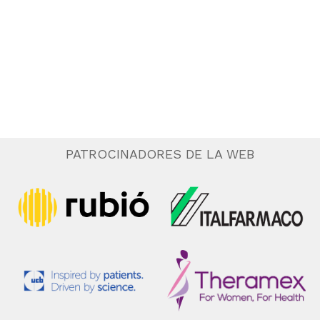
.
e
n
t
o
PATROCINADORES DE LA WEB