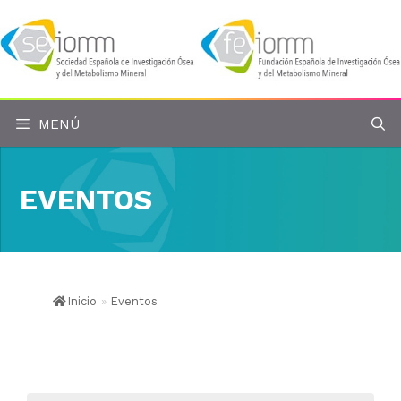
Saltar
al
contenido
MENÚ
EVENTOS
Inicio
»
Eventos