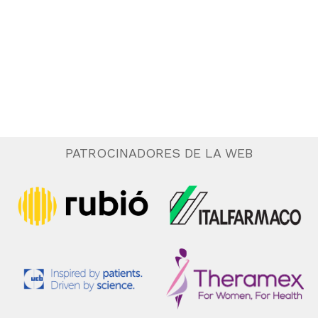
.
e
n
t
o
PATROCINADORES DE LA WEB