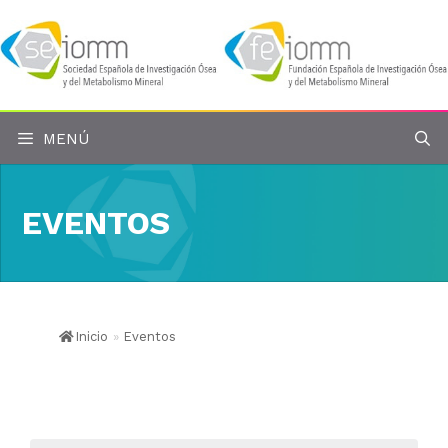
Saltar
al
contenido
MENÚ
EVENTOS
Inicio
»
Eventos