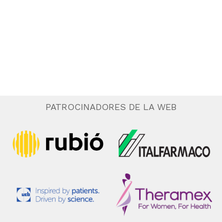
.
e
n
t
o
PATROCINADORES DE LA WEB