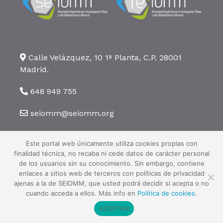
Calle Velázquez, 10 1ª Planta, C.P. 28001
Madrid.
648 949 755
seiomm@seiomm.org
Este portal web únicamente utiliza cookies propias con
finalidad técnica, no recaba ni cede datos de carácter personal
de los usuarios sin su conocimiento. Sin embargo, contiene
enlaces a sitios web de terceros con políticas de privacidad
©2026 SEIOMM. Todos los derechos reservados ·
Aviso legal
·
Política
ajenas a la de SEIOMM, que usted podrá decidir si acepta o no
de privacidad
·
Política de cookies
cuando acceda a ellos. Más info en
Política de cookies
.
ACEPTAR