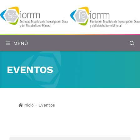
Saltar
al
contenido
MENÚ
EVENTOS
Inicio
»
Eventos